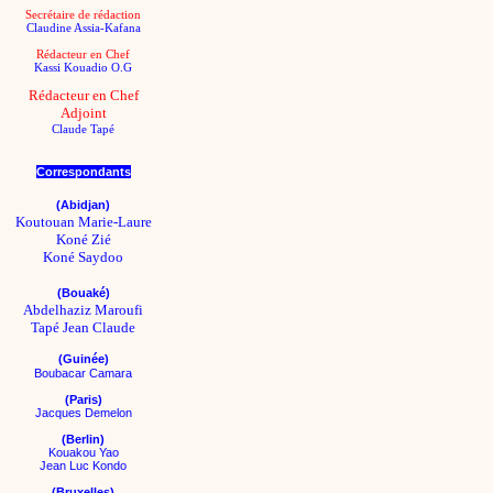
Secrétaire de rédaction
Claudine Assia-Kafana
Rédacteur en Chef
Kassi Kouadio O.G
Rédacteur en Chef
Adjoint
Claude Tapé
Correspondants
(Abidjan)
Koutouan Marie-Laure
Koné Zié
Koné Saydoo
(Bouaké)
Abdelhaziz Maroufi
Tapé Jean Claude
(
Guinée)
Boubacar Camara
(Paris)
Jacques Demelon
(Berlin)
Kouakou Yao
Jean Luc Kondo
(Bruxelles)