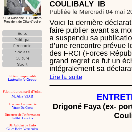
COULIBALY
IB
Publiée le Mercredi 04 mai 2
SEM Alassane D. Ouattara
Voici la dernière déclara
Président de Côte d'Ivoire
faire publier avant sa mor
a suspendu sa publication
d’une rencontre prévue l
des FRCI (Forces Républi
grand regret ce fut un é
intégralement sa déclar
Lire la suite
Editeur Responsable
Latéral Info Group
Pdent. du conseil d'Adm.
ENTRET
M. Alra V.D.B
Drigoné Faya (ex- por
Directeur Commercial
Vince Da Costa
Couli
Directeur de l'information
Sidibé Lancina
Dir.Adjoint de l'info
Gilles Helm Vermeulen